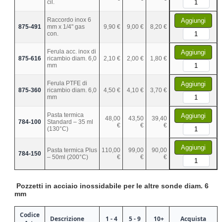
cil.
Raccordo inox 6
Aggiungi
875-491
mm x 1/4" gas
9,90 €
9,00 €
8,20 €
con.
Ferula acc. inox di
Aggiungi
875-616
ricambio diam. 6,0
2,10 €
2,00 €
1,80 €
mm
Ferula PTFE di
Aggiungi
875-360
ricambio diam. 6,0
4,50 €
4,10 €
3,70 €
mm
Pasta termica
Aggiungi
48,00
43,50
39,40
784-100
Standard – 35 ml
€
€
€
(130°C)
Aggiungi
Pasta termica Plus
110,00
99,00
90,00
784-150
– 50ml (200°C)
€
€
€
Pozzetti in acciaio inossidabile per le altre sonde diam. 6
mm
Codice
Descrizione
1 - 4
5 - 9
10+
Acquista