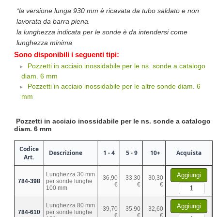
*la versione lunga 930 mm è ricavata da tubo saldato e non
lavorata da barra piena.
la lunghezza indicata per le sonde è da intendersi come
lunghezza minima
Sono disponibili i seguenti tipi:
Pozzetti in acciaio inossidabile per le ns. sonde a catalogo
diam. 6 mm
Pozzetti in acciaio inossidabile per le altre sonde diam. 6
mm
Pozzetti in acciaio inossidabile per le ns. sonde a catalogo
diam. 6 mm
Codice
Descrizione
1 - 4
5 - 9
10+
Acquista
Art.
Lunghezza 30 mm
Aggiungi
36,90
33,30
30,30
784-398
per sonde lunghe
€
€
€
100 mm
Lunghezza 80 mm
Aggiungi
39,70
35,90
32,60
784-610
per sonde lunghe
€
€
€