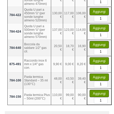
sonde lunghe
€
€
€
almeno 470mm)
Quota U pari a
Aggiungi
450mm 'U' (per
130,00
117,00
106,00
784-422
sonde lunghe
€
€
€
almeno 520mm)
Quota U pari a
Aggiungi
500mm 'U' (per
137,00
123,00
114,00
784-424
sonde lunghe
€
€
€
almeno 570mm)
Boccola da
Aggiungi
20,50
18,70
16,90
784-640
saldare 1/2" gas
€
€
€
cil.
Raccordo inox 6
Aggiungi
875-491
mm x 1/4" gas
9,90 €
9,00 €
8,20 €
con.
Pasta termica
Aggiungi
48,00
43,50
39,40
784-100
Standard – 35 ml
€
€
€
(130°C)
Aggiungi
Pasta termica Plus
110,00
99,00
90,00
784-150
– 50ml (200°C)
€
€
€