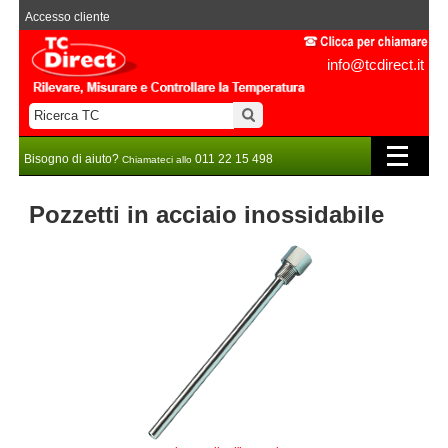
Accesso cliente
info@tcdirect.it
Bisogno di aiuto?
011 22 15 498
Chiamateci allo
Pozzetti in acciaio inossidabile