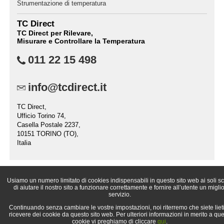
Strumentazione di temperatura
TC Direct
TC Direct per Rilevare,
Misurare e Controllare la Temperatura
011 22 15 498
info@tcdirect.it
TC Direct,
Ufficio Torino 74,
Casella Postale 2237,
10151 TORINO (TO),
Italia
Usiamo un numero limitato di cookies indispensabili in questo sito web ai soli s
© 1998-
2026 TC Direct (divisione commerciale di TC Misure e Controlli
di aiutare il nostro sito a funzionare correttamente e fornire all’utente un miglio
Srl)
servizio.
Continuando senza cambiare le vostre impostazioni, noi riterremo che siete lieti
ricevere dei cookie da questo sito web. Per ulteriori informazioni in merito a que
cookie vi preghiamo di cliccare
qui
.