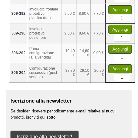
Involucro frontale
Aggiungi
309-392
protettivo in
9,50 €
8,60 €
7,70 €
plastica dura
Involucro
Aggiungi
309-296
protettivo
9,50 €
8,60 €
7,70 €
posteriore
Prima
Aggiungi
19,40
14,60
306-202
configurazione
0,00 €
€
€
(alla vendita)
Configurazione
Aggiungi
38,70
29,10
20,90
306-204
successiva (post
€
€
€
vendita)
Iscrizione alla newsletter
Se desideri ricevere periodicamente e-mail relative ai nuovi
prodotti, iscriviti qui sotto:
Iscrizione alla newsletter!