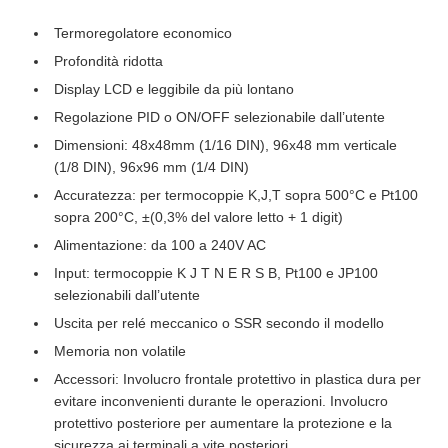
Termoregolatore economico
Profondità ridotta
Display LCD e leggibile da più lontano
Regolazione PID o ON/OFF selezionabile dall’utente
Dimensioni: 48x48mm (1/16 DIN), 96x48 mm verticale
(1/8 DIN), 96x96 mm (1/4 DIN)
Accuratezza: per termocoppie K,J,T sopra 500°C e Pt100
sopra 200°C, ±(0,3% del valore letto + 1 digit)
Alimentazione: da 100 a 240V AC
Input: termocoppie K J T N E R S B, Pt100 e JP100
selezionabili dall’utente
Uscita per relé meccanico o SSR secondo il modello
Memoria non volatile
Accessori: Involucro frontale protettivo in plastica dura per
evitare inconvenienti durante le operazioni. Involucro
protettivo posteriore per aumentare la protezione e la
sicurezza ai terminali a vite posteriori