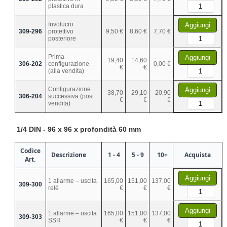
plastica dura
Involucro
Aggiungi
309-296
protettivo
9,50 €
8,60 €
7,70 €
posteriore
Prima
Aggiungi
19,40
14,60
306-202
configurazione
0,00 €
€
€
(alla vendita)
Configurazione
Aggiungi
38,70
29,10
20,90
306-204
successiva (post
€
€
€
vendita)
1/4 DIN - 96 x 96 x profondità 60 mm
Codice
Descrizione
1 - 4
5 - 9
10+
Acquista
Art.
Aggiungi
1 allarme – uscita
165,00
151,00
137,00
309-300
relé
€
€
€
Aggiungi
1 allarme – uscita
165,00
151,00
137,00
309-303
SSR
€
€
€