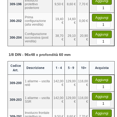
Involucro
Aggiungi
309-196
protettivo
9,50 €
8,60 €
7,70 €
posteriore
Prima
Aggiungi
19,40
14,60
306-202
configurazione
0,00 €
€
€
(alla vendita)
Configurazione
Aggiungi
38,70
29,10
20,90
306-204
successiva (post
€
€
€
vendita)
1/8 DIN - 96x48 x profondità 60 mm
Codice
Descrizione
1 - 4
5 - 9
10+
Acquista
Art.
Aggiungi
1 allarme – uscita
142,00
129,00
116,00
309-200
relé
€
€
€
Aggiungi
1 allarme – uscita
142,00
129,00
116,00
309-203
SSR
€
€
€
Involucro frontale
Aggiungi
309-292
protettivo in
9,50 €
8,60 €
7,70 €