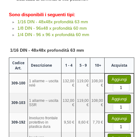
Sono disponibili i seguenti tipi:
1/16 DIN - 48x48x profondità 63 mm
1/8 DIN - 96x48 x profondità 60 mm
1/4 DIN - 96 x 96 x profondità 60 mm
1/16 DIN - 48x48x profondità 63 mm
Codice
Descrizione
1 - 4
5 - 9
10+
Acquista
Art.
Aggiungi
1 allarme – uscita
132,00
119,00
108,00
309-100
relé
€
€
€
Aggiungi
1 allarme – uscita
132,00
119,00
108,00
309-103
SSR
€
€
€
Involucro frontale
Aggiungi
309-192
protettivo in
9,50 €
8,60 €
7,70 €
plastica dura