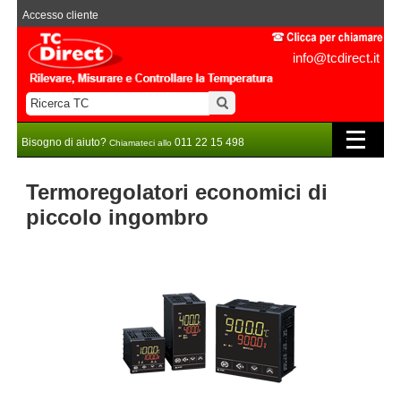
Accesso cliente
info@tcdirect.it
Bisogno di aiuto?
011 22 15 498
Chiamateci allo
Termoregolatori economici di
piccolo ingombro