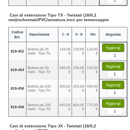
Cavi di estensione Tipo TX - Twistati (16/0,2
mm)/schermati/PVC/armatura inox per termocoppie
Codice
Descrizione
1 - 4
5 - 9
10+
Acquista
Art.
Aggiungi
Bobina da 25
144,00
130,00
118,00
819-452
metri - Tipo TX
€
€
€
Aggiungi
Bobina da 50
286,00
259,00
233,00
819-454
metri - Tipo TX
€
€
€
Aggiungi
Bobina da 100
500,00
452,00
409,00
819-456
metri - Tipo TX
€
€
€
Aggiungi
Bobina da 200
945,00
854,00
775,00
819-458
metri - Tipo TX
€
€
€
Cavi di estensione Tipo JX - Twistati (16/0,2