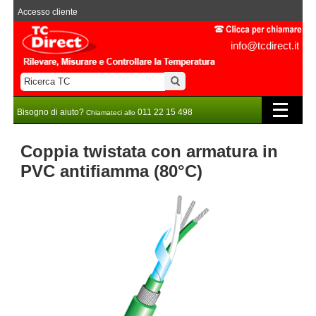
Accesso cliente
info@tcdirect.it
Bisogno di aiuto?
011 22 15 498
Chiamateci allo
Coppia twistata con armatura in
PVC antifiamma (80°C)