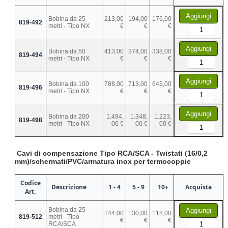
Aggiungi
Bobina da 25
213,00
194,00
176,00
819-492
metri - Tipo NX
€
€
€
Aggiungi
Bobina da 50
413,00
374,00
338,00
819-494
metri - Tipo NX
€
€
€
Aggiungi
Bobina da 100
788,00
713,00
645,00
819-496
metri - Tipo NX
€
€
€
Aggiungi
Bobina da 200
1.494,
1.348,
1.223,
819-498
metri - Tipo NX
00 €
00 €
00 €
Cavi di compensazione Tipo RCA/SCA - Twistati (16/0,2
mm)/schermati/PVC/armatura inox per termocoppie
Codice
Descrizione
1 - 4
5 - 9
10+
Acquista
Art.
Bobina da 25
Aggiungi
144,00
130,00
118,00
819-512
metri - Tipo
€
€
€
RCA/SCA