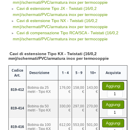
mm)/schermati/PVC/armatura inox per termocoppie
Cavi di estensione Tipo JX - Twistati (16/0,2
mm)/schermati/PVC/armatura inox per termocoppie
Cavi di estensione Tipo NX - Twistati (16/0,2
mm)/schermati/PVC/armatura inox per termocoppie
Cavi di compensazione Tipo RCA/SCA - Twistati (16/0,2
mm)/schermati/PVC/armatura inox per termocoppie
Cavi di estensione Tipo KX - Twistati (16/0,2
mm)/schermati/PVC/armatura inox per termocoppie
Codice
Descrizione
1 - 4
5 - 9
10+
Acquista
Art.
Aggiungi
Bobina da 25
176,00
158,00
143,00
819-412
metri - Tipo KX
€
€
€
Aggiungi
Bobina da 50
330,00
297,00
270,00
819-414
metri - Tipo KX
€
€
€
Aggiungi
Bobina da 100
612,00
553,00
501,00
819-416
metri - Tipo KX
€
€
€