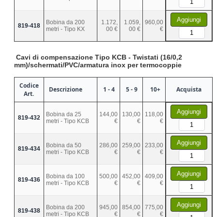
Aggiungi
Bobina da 200
1.172,
1.059,
960,00
819-418
metri - Tipo KX
00 €
00 €
€
Cavi di compensazione Tipo KCB - Twistati (16/0,2
mm)/schermati/PVC/armatura inox per termocoppie
Codice
Descrizione
1 - 4
5 - 9
10+
Acquista
Art.
Aggiungi
Bobina da 25
144,00
130,00
118,00
819-432
metri - Tipo KCB
€
€
€
Aggiungi
Bobina da 50
286,00
259,00
233,00
819-434
metri - Tipo KCB
€
€
€
Aggiungi
Bobina da 100
500,00
452,00
409,00
819-436
metri - Tipo KCB
€
€
€
Aggiungi
Bobina da 200
945,00
854,00
775,00
819-438
metri - Tipo KCB
€
€
€