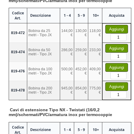
mm)/schermati/PVC/armatura inox per termocoppie
Codice
Descrizione
1 - 4
5 - 9
10+
Acquista
Art.
Aggiungi
Bobina da 25
144,00
130,00
118,00
819-472
metri - Tipo JX
€
€
€
Aggiungi
Bobina da 50
286,00
259,00
233,00
819-474
metri - Tipo JX
€
€
€
Aggiungi
Bobina da 100
500,00
452,00
409,00
819-476
metri - Tipo JX
€
€
€
Aggiungi
Bobina da 200
945,00
854,00
775,00
819-478
metri - Tipo JX
€
€
€
Cavi di estensione Tipo NX - Twistati (16/0,2
mm)/schermati/PVC/armatura inox per termocoppie
Codice
Descrizione
1 - 4
5 - 9
10+
Acquista
Art.