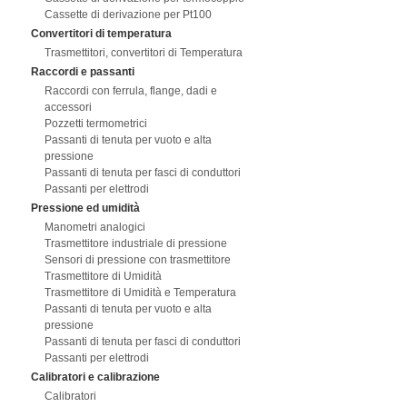
Cassette di derivazione per Pt100
Convertitori di temperatura
Trasmettitori, convertitori di Temperatura
Raccordi e passanti
Raccordi con ferrula, flange, dadi e
accessori
Pozzetti termometrici
Passanti di tenuta per vuoto e alta
pressione
Passanti di tenuta per fasci di conduttori
Passanti per elettrodi
Pressione ed umidità
Manometri analogici
Trasmettitore industriale di pressione
Sensori di pressione con trasmettitore
Trasmettitore di Umidità
Trasmettitore di Umidità e Temperatura
Passanti di tenuta per vuoto e alta
pressione
Passanti di tenuta per fasci di conduttori
Passanti per elettrodi
Calibratori e calibrazione
Calibratori