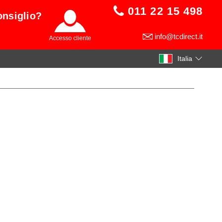
011 22 15 498
onsiglio?
info@tcdirect.it
Accesso cliente
Italia