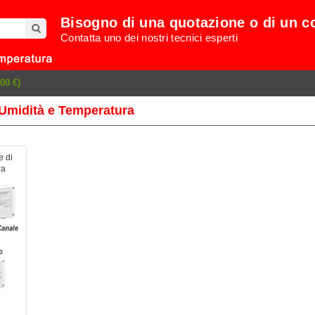
Bisogno di una quotazione o di un c
Contatta uno dei nostri tecnici esperti
00 €)
 Umidità e Temperatura
e di
ra