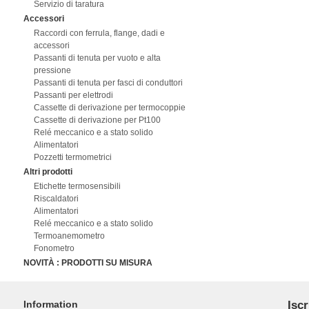
Servizio di taratura
Accessori
Raccordi con ferrula, flange, dadi e
accessori
Passanti di tenuta per vuoto e alta
pressione
Passanti di tenuta per fasci di conduttori
Passanti per elettrodi
Cassette di derivazione per termocoppie
Cassette di derivazione per Pt100
Relé meccanico e a stato solido
Alimentatori
Pozzetti termometrici
Altri prodotti
Etichette termosensibili
Riscaldatori
Alimentatori
Relé meccanico e a stato solido
Termoanemometro
Fonometro
NOVITÀ : PRODOTTI SU MISURA
Information
Iscr