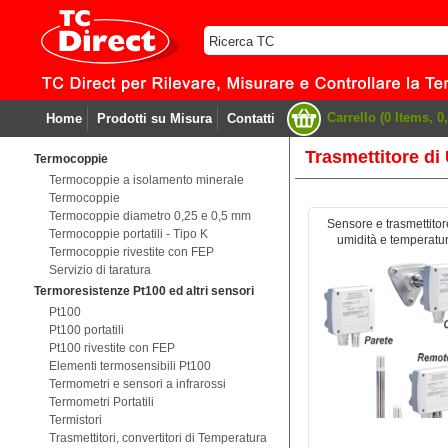
Carrello (0 Items, 0,
Home
Prodotti su Misura
Contatti
Trasmettitore di
Termocoppie
Termocoppie a isolamento minerale
Termocoppie
Termocoppie diametro 0,25 e 0,5 mm
Sensore e trasmettitor
Termocoppie portatili - Tipo K
umidità e temperatu
Termocoppie rivestite con FEP
Servizio di taratura
Termoresistenze Pt100 ed altri sensori
Pt100
Pt100 portatili
Pt100 rivestite con FEP
Elementi termosensibili Pt100
Termometri e sensori a infrarossi
Termometri Portatili
Termistori
Trasmettitori, convertitori di Temperatura