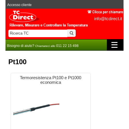
Accesso cliente
info@tcdirect.it
Bisogno di aiuto?
011 22 15 498
Chiamateci allo
Pt100
Termoresistenza Pt100 e Pt1000
economica