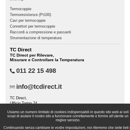
Termocoppie
Termoresistenze (Pt100)
Cavi per termocoppie
Connettori per termocoppie
Raccordi a compressione e passanti
Strumentazione di temperatura
TC Direct
TC Direct per Rilevare,
Misurare e Controllare la Temperatura
011 22 15 498
info@tcdirect.it
TC Direct,
Ufficio Torino 74,
Casella Postale 2237,
Usiamo un numero limitato di cookies indispensabili in questo sito web ai soli
10151 TORINO (TO),
scopi di aiutare il nostro sito a funzionare correttamente e fornire all’utente un
Italia
miglior servizio.
Continuando senza cambiare le vostre impostazioni, noi riterremo che siete lieti 