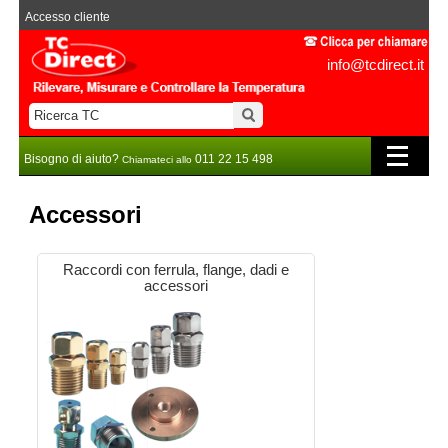
Accesso cliente
info@tcdirect.it
Bisogno di aiuto?
011 22 15 498
Chiamateci allo
Accessori
Raccordi con ferrula, flange, dadi e
accessori