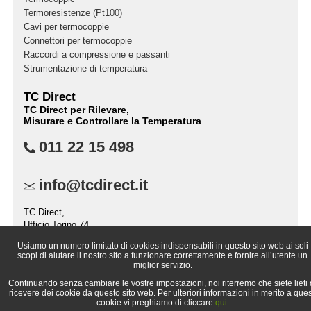
Termoresistenze (Pt100)
Cavi per termocoppie
Connettori per termocoppie
Raccordi a compressione e passanti
Strumentazione di temperatura
TC Direct
TC Direct per Rilevare,
Misurare e Controllare la Temperatura
011 22 15 498
info@tcdirect.it
TC Direct,
Ufficio Torino 74,
Casella Postale 2237,
Usiamo un numero limitato di cookies indispensabili in questo sito web ai soli
10151 TORINO (TO),
scopi di aiutare il nostro sito a funzionare correttamente e fornire all’utente un
Italia
miglior servizio.
Continuando senza cambiare le vostre impostazioni, noi riterremo che siete lieti 
ricevere dei cookie da questo sito web. Per ulteriori informazioni in merito a ques
cookie vi preghiamo di cliccare
qui
.