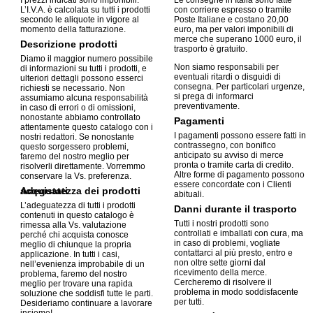
I prezzi indicati sono imponibili.
Le consegne in Italia sono fatte
L’I.V.A. è calcolata su tutti i prodotti
con corriere espresso o tramite
secondo le aliquote in vigore al
Poste Italiane e costano 20,00
momento della fatturazione.
euro, ma per valori imponibili di
merce che superano 1000 euro, il
Descrizione prodotti
trasporto è gratuito.
Diamo il maggior numero possibile
Non siamo responsabili per
di informazioni su tutti i prodotti, e
eventuali ritardi o disguidi di
ulteriori dettagli possono esserci
consegna. Per particolari urgenze,
richiesti se necessario. Non
si prega di informarci
assumiamo alcuna responsabilità
preventivamente.
in caso di errori o di omissioni,
nonostante abbiamo controllato
Pagamenti
attentamente questo catalogo con i
I pagamenti possono essere fatti in
nostri redattori. Se nonostante
contrassegno, con bonifico
questo sorgessero problemi,
anticipato su avviso di merce
faremo del nostro meglio per
pronta o tramite carta di credito.
risolverli direttamente. Vorremmo
Altre forme di pagamento possono
conservare la Vs. preferenza.
essere concordate con i Clienti
Adeguatezza dei prodotti acquistati
abituali.
L’adeguatezza di tutti i prodotti
Danni durante il trasporto
contenuti in questo catalogo è
Tutti i nostri prodotti sono
rimessa alla Vs. valutazione
controllati e imballati con cura, ma
perché chi acquista conosce
in caso di problemi, vogliate
meglio di chiunque la propria
contattarci al più presto, entro e
applicazione. In tutti i casi,
non oltre sette giorni dal
nell’evenienza improbabile di un
ricevimento della merce.
problema, faremo del nostro
Cercheremo di risolvere il
meglio per trovare una rapida
problema in modo soddisfacente
soluzione che soddisfi tutte le parti.
per tutti.
Desideriamo continuare a lavorare