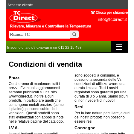
Accesso cliente
info@tcdirect.it
Bisogno di aiuto?
011 22 15 498
Chiamateci allo
Condizioni di vendita
sono soggetti a consumo, e
Prezzi
possono, a seconda delle Vs.
condizioni di utilizzo, avere una
Cercheremo di mantenere tutti i
durata limitata. Tutti i nostri
prezzi. Eventuali aggiornamenti
regolatori sono garantiti per una
saranno pubblicati sul ns. sito
durata di 3 o 5 anni. Siamo sicuri
www.tcdirect.it. Inoltre alcuni
di non rivederli di nuovo!
prodotti, in particolare quelli che
contengono metali preziosi (come
Resi
il platino), possono subire forti
variazioni. Questi prodotti sono
Per la loro natura peculiare, alcuni
stati evidenziati con apposite note
dei nostri prodotti non possono
nelle relative pagine del catalogo.
essere resi.
I.V.A.
Consegne