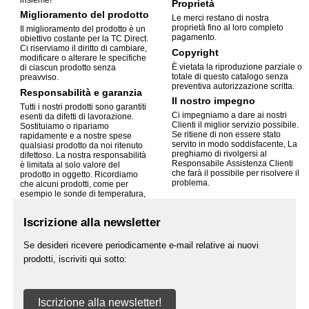
insieme!
Proprietà
Miglioramento del prodotto
Le merci restano di nostra
proprietà fino al loro completo
Il miglioramento del prodotto è un
pagamento.
obiettivo costante per la TC Direct.
Ci riserviamo il diritto di cambiare,
Copyright
modificare o alterare le specifiche
È vietata la riproduzione parziale o
di ciascun prodotto senza
totale di questo catalogo senza
preavviso.
preventiva autorizzazione scritta.
Responsabilità e garanzia
Il nostro impegno
Tutti i nostri prodotti sono garantiti
Ci impegniamo a dare ai nostri
esenti da difetti di lavorazione.
Clienti il miglior servizio possibile.
Sostituiamo o ripariamo
Se ritiene di non essere stato
rapidamente e a nostre spese
servito in modo soddisfacente, La
qualsiasi prodotto da noi ritenuto
preghiamo di rivolgersi al
difettoso. La nostra responsabilità
Responsabile Assistenza Clienti
è limitata al solo valore del
che farà il possibile per risolvere il
prodotto in oggetto. Ricordiamo
problema.
che alcuni prodotti, come per
esempio le sonde di temperatura,
Iscrizione alla newsletter
Se desideri ricevere periodicamente e-mail relative ai nuovi
prodotti, iscriviti qui sotto:
Iscrizione alla newsletter!