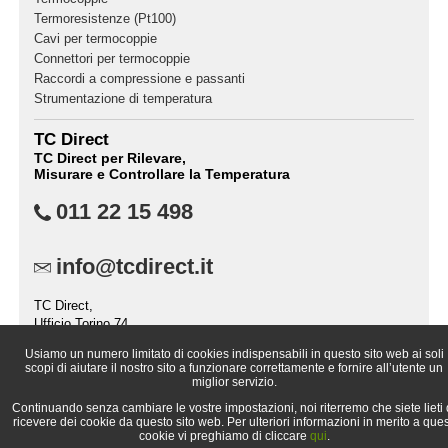
Termoresistenze (Pt100)
Cavi per termocoppie
Connettori per termocoppie
Raccordi a compressione e passanti
Strumentazione di temperatura
TC Direct
TC Direct per Rilevare,
Misurare e Controllare la Temperatura
011 22 15 498
info@tcdirect.it
TC Direct,
Ufficio Torino 74,
Casella Postale 2237,
Usiamo un numero limitato di cookies indispensabili in questo sito web ai soli
10151 TORINO (TO),
scopi di aiutare il nostro sito a funzionare correttamente e fornire all’utente un
Italia
miglior servizio.
Continuando senza cambiare le vostre impostazioni, noi riterremo che siete lieti 
ricevere dei cookie da questo sito web. Per ulteriori informazioni in merito a ques
cookie vi preghiamo di cliccare
qui
.