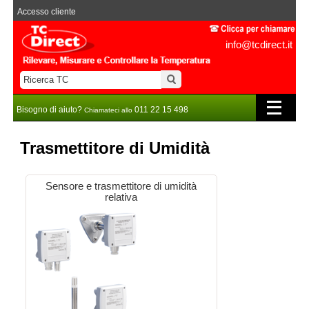
Accesso cliente
info@tcdirect.it
Bisogno di aiuto?
011 22 15 498
Chiamateci allo
Trasmettitore di Umidità
Sensore e trasmettitore di umidità
relativa