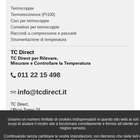
Termocoppie
Termoresistenze (Pt100)
Cavi per termocoppie
Connettori per termocoppie
Raccordi a compressione e passanti
Strumentazione di temperatura
TC Direct
TC Direct per Rilevare,
Misurare e Controllare la Temperatura
011 22 15 498
info@tcdirect.it
TC Direct,
Ufficio Torino 74,
Casella Postale 2237,
Usiamo un numero limitato di cookies indispensabili in questo sito web ai soli
10151 TORINO (TO),
scopi di aiutare il nostro sito a funzionare correttamente e fornire all’utente un
Italia
miglior servizio.
Continuando senza cambiare le vostre impostazioni, noi riterremo che siete lieti 