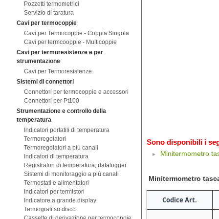
Pozzetti termometrici
Servizio di taratura
Cavi per termocoppie
Cavi per Termocoppie - Coppia Singola
Cavi per termcooppie - Multicoppie
Cavi per termoresistenze e per
strumentazione
Cavi per Termoresistenze
Sistemi di connettori
Connettori per termocoppie e accessori
Connettori per Pt100
Strumentazione e controllo della
temperatura
Indicatori portatili di temperatura
Termoregolatori
Sono disponibili i seg
Termoregolatori a più canali
Minitermometro ta
Indicatori di temperatura
Registratori di temperatura, datalogger
Sistemi di monitoraggio a più canali
Minitermometro tasc
Termostati e alimentatori
Indicatori per termistori
Codice Art.
Indicatore a grande display
Termografi su disco
Cassette di derivazione per termocoppie