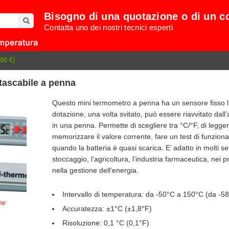
Bisogno di una quotazione o di un c
Contatta uno dei nostri tecnici esperti
00 €)
tascabile a penna
Questo mini termometro a penna ha un sensore fisso lu
dotazione, una volta svitato, può essere riavvitato dall
in una penna. Permette di scegliere tra °C/°F, di legge
memorizzare il valore corrente, fare un test di funzio
quando la batteria è quasi scarica. E’ adatto in molti se
stoccaggio, l’agricoltura, l’industria farmaceutica, nei 
nella gestione dell’energia.
Intervallo di temperatura: da -50°C a 150°C (da -5
ne
Accuratezza: ±1°C (±1,8°F)
Risoluzione: 0,1 °C (0,1°F)