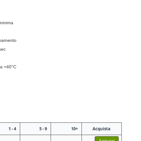
 minima
ionamento
sec
 a +40°C
1 - 4
5 - 9
10+
Acquista
Aggiungi