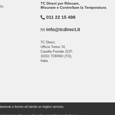
TC Direct per Rilevare,
to:
Misurare e Controllare la Temperatura
011 22 15 498
info@tcdirect.it
TC Direct,
Ufficio Torino 74,
Casella Postale 2237,
10151 TORINO (TO),
Italia
tamente e fornire all’utente un miglior servizio.