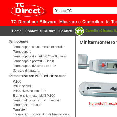
Carrello (0 Items, 0,
Home
Prodotti su Misura
Contatti
Termocoppie
Minitermometro 
Termocoppie a isolamento minerale
Termocoppie
Termocoppie diametro 0,25 e 0,5 mm
Termocoppie portatili - Tipo K
Termocoppie rivestite con FEP
Servizio di taratura
Termoresistenze Pt100 ed altri sensori
Pt100
Pt100 portatili
Pt100 rivestite con FEP
Elementi termosensibili Pt100
Termometri e sensori a infrarossi
ingrandire l'immagi
Termometri Portatili
Termistori
Trasmettitori, convertitori di Temperatura