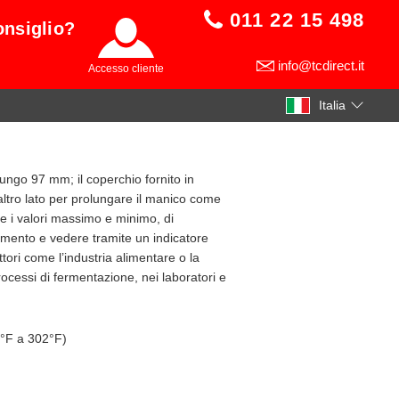
011 22 15 498
onsiglio?
info@tcdirect.it
Accesso cliente
Italia
ngo 97 mm; il coperchio fornito in
’altro lato per prolungare il manico come
re i valori massimo e minimo, di
namento e vedere tramite un indicatore
ttori come l’industria alimentare o la
processi di fermentazione, nei laboratori e
8°F a 302°F)