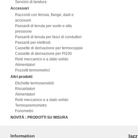
Servizio di taratura
Accessori
Raccordi con ferrula, flange, dadi e
accessori
Passanti di tenuta per vuoto e alta
pressione
Passanti di tenuta per fasci di conduttori
Passanti per elettrodi
Cassette di derivazione per termocoppie
Cassette di derivazione per Pt100
Relé meccanico e a stato solido
Alimentatori
Pozzetti termometrici
Altri prodotti
Etichette termosensibili
Riscaldatori
Alimentatori
Relé meccanico e a stato solido
Termoanemometro
Fonometro
NOVITÀ : PRODOTTI SU MISURA
Information
Iscr