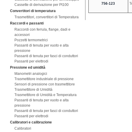
756-123
T
Cassette di derivazione per Pt100
Convertitori di temperatura
Trasmettitori, convertitori di Temperatura
Raccordi e passanti
Raccordi con ferrula, flange, dadi e
accessori
Pozzetti termometrici
Passanti di tenuta per vuoto e alta
pressione
Passanti di tenuta per fasci di conduttori
Passanti per elettrodi
Pressione ed umidità
Manometri analogici
Trasmettitore industriale di pressione
Sensori di pressione con trasmettitore
Trasmettitore di Umidità
Trasmettitore di Umidità e Temperatura
Passanti di tenuta per vuoto e alta
pressione
Passanti di tenuta per fasci di conduttori
Passanti per elettrodi
Calibratori e calibrazione
Calibratori