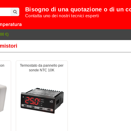
Bisogno di una quotazione o di un c
Contatta uno dei nostri tecnici esperti
00 €)
rmistori
con
Termostato da pannello per
sonde NTC 10K