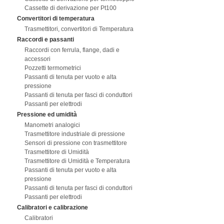
Cassette di derivazione per Pt100
Convertitori di temperatura
Trasmettitori, convertitori di Temperatura
Raccordi e passanti
Raccordi con ferrula, flange, dadi e
accessori
Pozzetti termometrici
Passanti di tenuta per vuoto e alta
pressione
Passanti di tenuta per fasci di conduttori
Passanti per elettrodi
Pressione ed umidità
Manometri analogici
Trasmettitore industriale di pressione
Sensori di pressione con trasmettitore
Trasmettitore di Umidità
Trasmettitore di Umidità e Temperatura
Passanti di tenuta per vuoto e alta
pressione
Passanti di tenuta per fasci di conduttori
Passanti per elettrodi
Calibratori e calibrazione
Calibratori