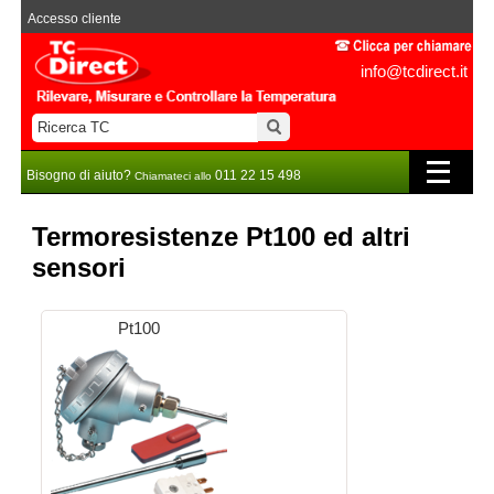
Accesso cliente
info@tcdirect.it
Bisogno di aiuto?
011 22 15 498
Chiamateci allo
Termoresistenze Pt100 ed altri
sensori
Pt100